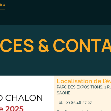
ire
CES & CONT
Localisation de l
PARC DES EXPOSITIONS, 1 
SAÔNE
Tel. : 03 85 46 37 27