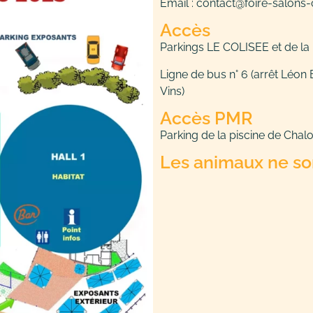
Email : contact@foire-salons
Accès
Parkings LE COLISEE et de la 
Ligne de bus n° 6 (arrêt Léon
Vins)
Accès PMR
Parking de la piscine de Chal
Les animaux ne so