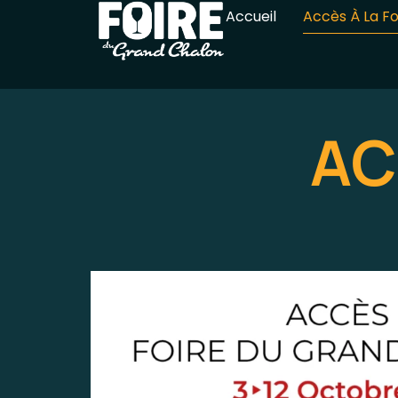
Accueil
Accès À La Fo
AC